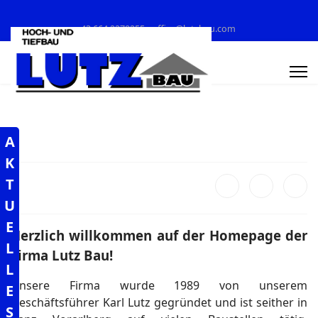
+43 664 2278255
office@lutzbau.com
A
K
T
U
E
Herzlich willkommen auf der Homepage der
L
Firma Lutz Bau!
L
Unsere Firma wurde 1989 von unserem
E
Geschäftsführer Karl Lutz gegründet und ist seither in
S